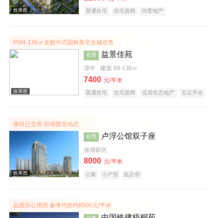
普通住宅
住宅底商
河景地产
约94-136㎡全新中式园林美宅全城在售
益景佳苑
在售
湟中
建面 89-136㎡
7400
元/平米
效果图
普通住宅
住宅底商
宜居生态地产
五证齐全
项目已交房 后续暂无动态
卢浮公馆双子座
在售
海湖新区
8000
元/平米
公寓
小户型
低总价
效果图
品质办公用房 参考均价约8500元/平米
中国铁建梧桐苑
在售