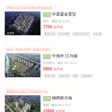
效果图
约96-142㎡滨水观景社区全城在售
中梁鎏金雲玺
在售
城中
建面 96-129㎡
7700
元/平米
普通住宅
住宅底商
宜居生态地产
名企盘
你好，2022 |送您一份暖心安家礼
中海外·江与城
在售
效果图
河湟新区
建面 98-141㎡
5800
元/平米
普通住宅
花园洋房
别墅
公园地产
宜居生态地产
养老地产
山景地产
河景地产
名企盘
锦绣新天地项目3号楼喜迎封顶
锦绣新天地
在售
城东
建面 94-178㎡
效果图
12600
元/平米