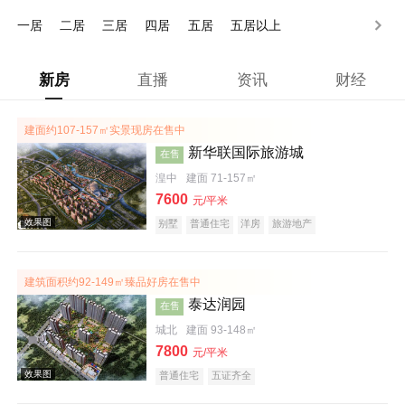
200万以上
一居
二居
三居
四居
五居
五居以上
新房
直播
资讯
财经
建面约107-157㎡实景现房在售中
新华联国际旅游城
在售
湟中
建面 71-157㎡
7600
元/平米
别墅
普通住宅
洋房
旅游地产
宜居生态地产
养老地产
名企盘
五证齐全
建筑面积约92-149㎡臻品好房在售中
泰达润园
在售
城北
建面 93-148㎡
7800
元/平米
普通住宅
五证齐全