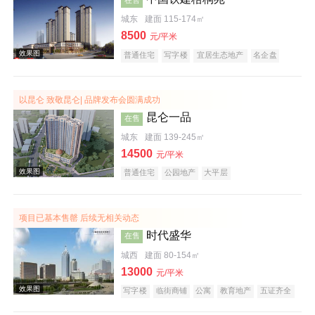
城东
建面 115-174㎡
8500
元/平米
普通住宅
写字楼
宜居生态地产
名企盘
以昆仑 致敬昆仑| 品牌发布会圆满成功
效果图
昆仑一品
在售
城东
建面 139-245㎡
14500
元/平米
普通住宅
公园地产
大平层
项目已基本售罄 后续无相关动态
时代盛华
在售
效果图
城西
建面 80-154㎡
13000
元/平米
写字楼
临街商铺
公寓
教育地产
五证齐全
创意地产