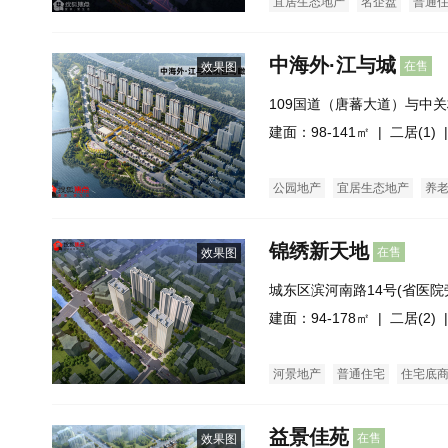
宜居生态地产
名企盘
普通
中海外·江与城
在售
效果图
109国道（唐蕃大道）与中
建面：98-141㎡ |
二居(1)
|
公园地产
宜居生态地产
养
锦绣新天地
在售
效果图
城东区滨河南路14号(省医院
建面：94-178㎡ |
二居(2)
|
河景地产
普通住宅
住宅底
益景佳苑
在售
效果图