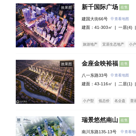
新千国际广场
在售
效果图
建国大街66号
查看地图
建面：41-303㎡ |
一居(4)
|
旅游地产
宜居生态地产
小
金座金映裕福
在售
效果图
八一东路33号
查看地图
建面：43-116㎡ |
二居(1)
|
小户型
低总价
名企盘
普
瑞景悠然南山
在售
南川东路135-13号 
查看地