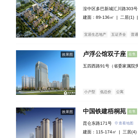
湟中区多巴新城汇川路303号
建面：89-136㎡ |
二居(1)
|
宜居生态地产
五证齐全
普
卢浮公馆双子座
在售
效果图
五四西路91号（省委家属院
小户型
低总价
公寓
中国铁建梧桐苑
在售
效果图
昆仑东路171号
查看地图
建面：115-174㎡ |
三居(4)