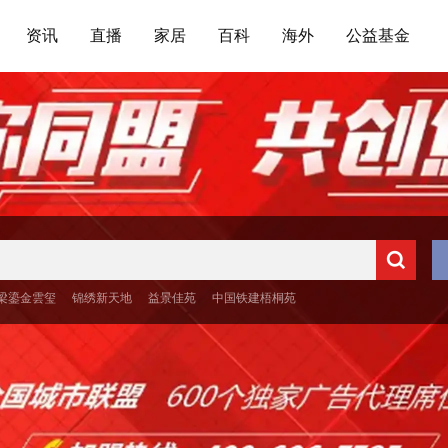
资讯
直播
家居
百科
海外
公益基金
梁鎏金雲玺
锦绣新天地
益景佳苑
中国铁建梧桐苑