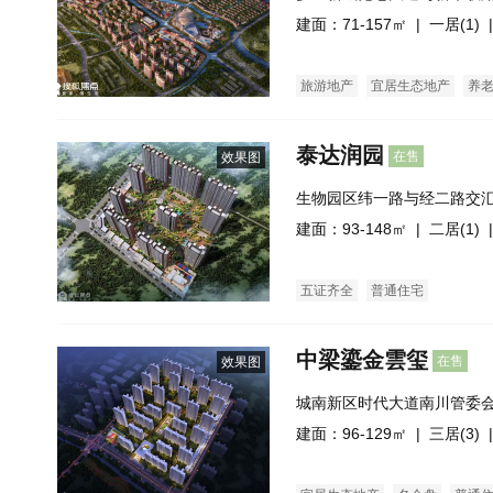
建面：71-157㎡ |
一居(1)
|
旅游地产
宜居生态地产
养
泰达润园
在售
效果图
生物园区纬一路与经二路交
建面：93-148㎡ |
二居(1)
|
五证齐全
普通住宅
中梁鎏金雲玺
在售
效果图
城南新区时代大道南川管委会
建面：96-129㎡ |
三居(3)
|