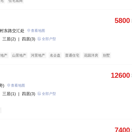
住宅
住宅底商
5800
关村东路交汇处
查看地图
 三居(2)
| 四居(3)
全部户型
老地产
山景地产
河景地产
名企盘
普通住宅
花园洋房
别墅
12600
旁)
查看地图
 三居(1)
| 四居(3)
全部户型
商
7400