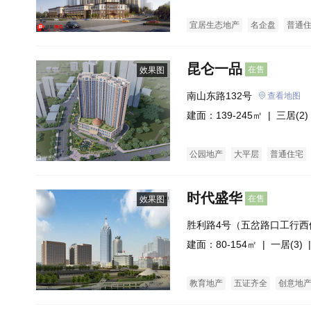
宜居生态地产
名企盘
普通
昆仑一品
在售
效果图
南山东路132号
查看地图
建面：139-245㎡ |
三居(2)
公园地产
大平层
普通住宅
时代盛华
在售
效果图
胜利路4号（五岔路口工行西
建面：80-154㎡ |
一居(3)
|
教育地产
五证齐全
创意地