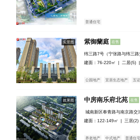
普通住宅
紫御蘭庭
在售
实景图
纬三路7号（宁张路与纬三路
建面：76-220㎡ |
二居(5)
|
公园地产
宜居生态地产
五
中房南乐府北苑
在售
效果图
 城南新区奉青路与南京路交
建面：122-149㎡ |
三居(2)
养老地产
中式地产
普通住