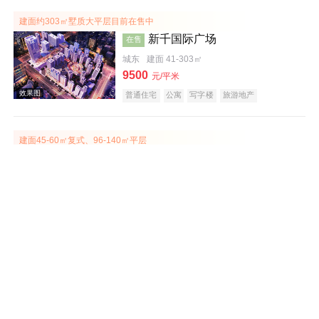
建面约303㎡墅质大平层目前在售中
新千国际广场
在售
城东
建面 41-303㎡
效果图
9500
元/平米
普通住宅
公寓
写字楼
旅游地产
宜居生态地产
小户型
名企盘
五证齐全
建面45-60㎡复式、96-140㎡平层
金座金映裕福
在售
城东
建面 43-116㎡
8500
元/平米
普通住宅
小户型
低总价
名企盘
效果图
瑞景悠然南山
在售
城中
6800
元/平米
普通住宅