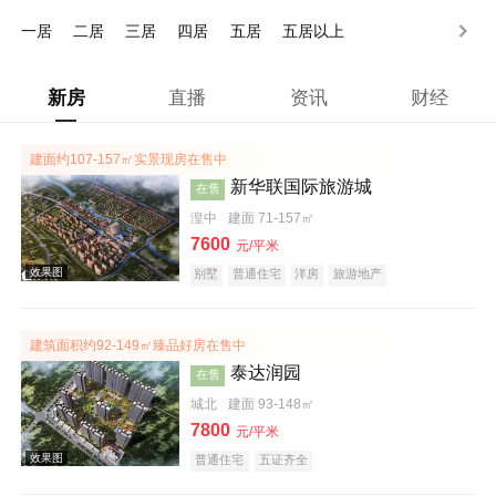
200万以上
一居
二居
三居
四居
五居
五居以上
新房
直播
资讯
财经
建面约107-157㎡实景现房在售中
新华联国际旅游城
在售
湟中
建面 71-157㎡
7600
元/平米
别墅
普通住宅
洋房
旅游地产
宜居生态地产
养老地产
名企盘
五证齐全
建筑面积约92-149㎡臻品好房在售中
泰达润园
在售
城北
建面 93-148㎡
7800
元/平米
普通住宅
五证齐全