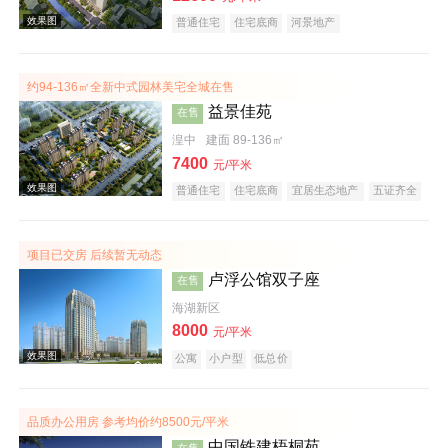
普通住宅
住宅底商
河景地产
约94-136㎡全新中式园林美宅全城在售
益景佳苑
在售
湟中
建面 89-136㎡
7400
元/平米
效果图
普通住宅
住宅底商
宜居生态地产
五证齐全
项目已交房 后续暂无动态
卢浮公馆双子座
在售
海湖新区
8000
元/平米
公寓
小户型
低总价
效果图
品质办公用房 参考均价约8500元/平米
中国铁建梧桐苑
在售