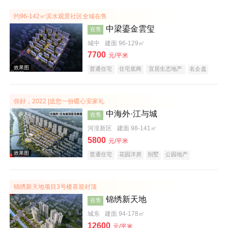
效果图
约96-142㎡滨水观景社区全城在售
中梁鎏金雲玺
在售
城中
建面 96-129㎡
7700
元/平米
普通住宅
住宅底商
宜居生态地产
名企盘
你好，2022 |送您一份暖心安家礼
中海外·江与城
在售
效果图
河湟新区
建面 98-141㎡
5800
元/平米
普通住宅
花园洋房
别墅
公园地产
宜居生态地产
养老地产
山景地产
河景地产
名企盘
锦绣新天地项目3号楼喜迎封顶
锦绣新天地
在售
城东
建面 94-178㎡
效果图
12600
元/平米