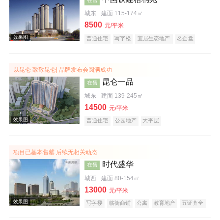
城东
建面 115-174㎡
8500
元/平米
普通住宅
写字楼
宜居生态地产
名企盘
以昆仑 致敬昆仑| 品牌发布会圆满成功
效果图
昆仑一品
在售
城东
建面 139-245㎡
14500
元/平米
普通住宅
公园地产
大平层
项目已基本售罄 后续无相关动态
时代盛华
在售
效果图
城西
建面 80-154㎡
13000
元/平米
写字楼
临街商铺
公寓
教育地产
五证齐全
创意地产