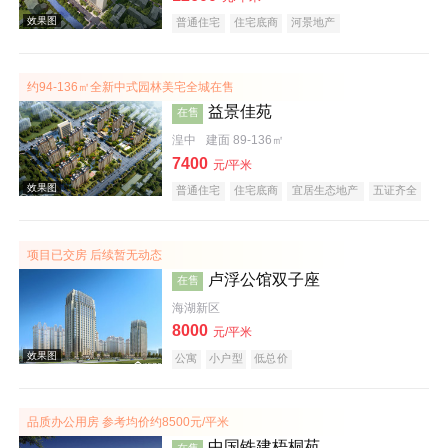
普通住宅
住宅底商
河景地产
约94-136㎡全新中式园林美宅全城在售
益景佳苑
在售
湟中
建面 89-136㎡
7400
元/平米
效果图
普通住宅
住宅底商
宜居生态地产
五证齐全
项目已交房 后续暂无动态
卢浮公馆双子座
在售
海湖新区
8000
元/平米
公寓
小户型
低总价
效果图
品质办公用房 参考均价约8500元/平米
中国铁建梧桐苑
在售