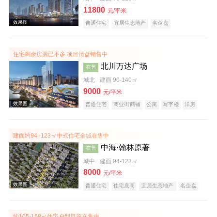
效果图
11800
元/平米
普通住宅
宜居生态地产
名企盘
住宅剩余房源已不多 项目清盘销售中
北川万达广场
在售
城北
建面 90-140㎡
9000
元/平米
普通住宅
商业街商铺
公寓
写字楼
洋房
公园地产
潜力楼盘
宜居生态地产
河景地产
复合地产
名企盘
建面约94 -123㎡中式住宅全城在售中
中海·翰林原著
在售
城中
建面 94-123㎡
8000
元/平米
普通住宅
住宅底商
宜居生态地产
名企盘
实景图
约105-158㎡住宅户型目前在售中