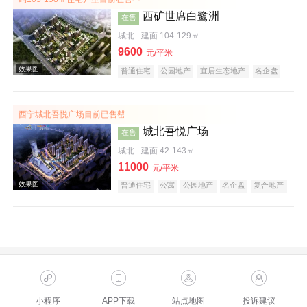
西矿世席白鹭洲
在售
城北
建面 104-129㎡
9600
元/平米
普通住宅
公园地产
宜居生态地产
名企盘
效果图
西宁城北吾悦广场目前已售罄
城北吾悦广场
在售
城北
建面 42-143㎡
11000
元/平米
普通住宅
公寓
公园地产
名企盘
复合地产
效果图
小程序
APP下载
站点地图
投诉建议