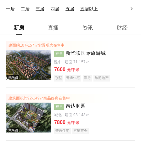
200万以上
一居
二居
三居
四居
五居
五居以上
新房
直播
资讯
财经
建面约107-157㎡实景现房在售中
新华联国际旅游城
在售
湟中
建面 71-157㎡
7600
元/平米
别墅
普通住宅
洋房
旅游地产
宜居生态地产
养老地产
名企盘
五证齐全
建筑面积约92-149㎡臻品好房在售中
泰达润园
在售
城北
建面 93-148㎡
7800
元/平米
普通住宅
五证齐全