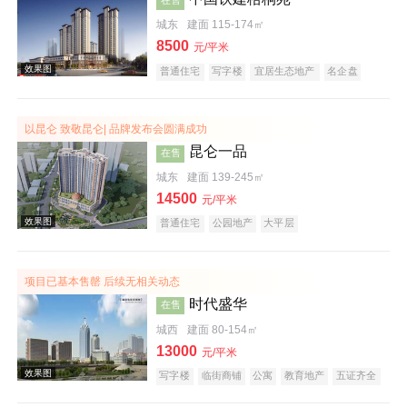
城东
建面 115-174㎡
8500
元/平米
普通住宅
写字楼
宜居生态地产
名企盘
以昆仑 致敬昆仑| 品牌发布会圆满成功
效果图
昆仑一品
在售
城东
建面 139-245㎡
14500
元/平米
普通住宅
公园地产
大平层
项目已基本售罄 后续无相关动态
时代盛华
在售
效果图
城西
建面 80-154㎡
13000
元/平米
写字楼
临街商铺
公寓
教育地产
五证齐全
创意地产