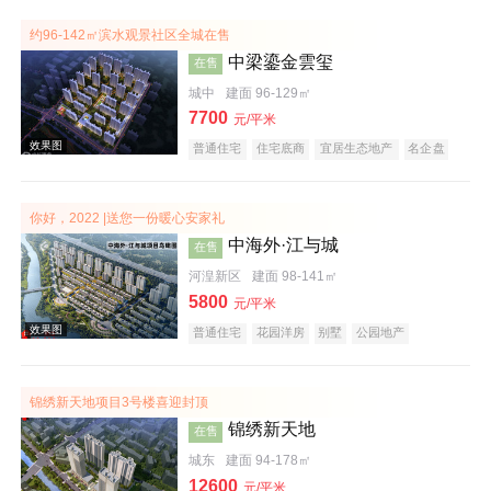
效果图
约96-142㎡滨水观景社区全城在售
中梁鎏金雲玺
在售
城中
建面 96-129㎡
7700
元/平米
普通住宅
住宅底商
宜居生态地产
名企盘
你好，2022 |送您一份暖心安家礼
中海外·江与城
在售
效果图
河湟新区
建面 98-141㎡
5800
元/平米
普通住宅
花园洋房
别墅
公园地产
宜居生态地产
养老地产
山景地产
河景地产
名企盘
锦绣新天地项目3号楼喜迎封顶
锦绣新天地
在售
城东
建面 94-178㎡
效果图
12600
元/平米