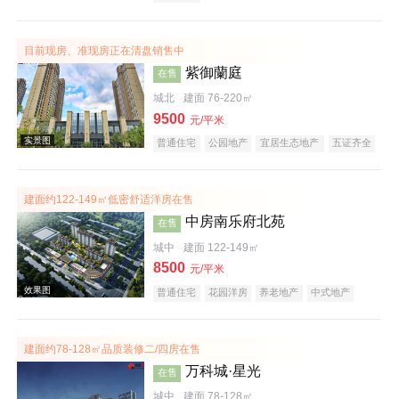
目前现房、准现房正在清盘销售中
效果图
紫御蘭庭
在售
城北
建面 76-220㎡
9500
元/平米
普通住宅
公园地产
宜居生态地产
五证齐全
建面约122-149㎡低密舒适洋房在售
中房南乐府北苑
在售
效果图
城中
建面 122-149㎡
8500
元/平米
普通住宅
花园洋房
养老地产
中式地产
建面约78-128㎡品质装修二/四房在售
万科城·星光
在售
城中
建面 78-128㎡