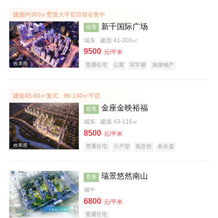
建面约303㎡墅质大平层目前在售中
新千国际广场
在售
城东
建面 41-303㎡
效果图
9500
元/平米
普通住宅
公寓
写字楼
旅游地产
宜居生态地产
小户型
名企盘
五证齐全
建面45-60㎡复式、96-140㎡平层
金座金映裕福
在售
城东
建面 43-116㎡
8500
元/平米
普通住宅
小户型
低总价
名企盘
效果图
瑞景悠然南山
在售
城中
6800
元/平米
普通住宅