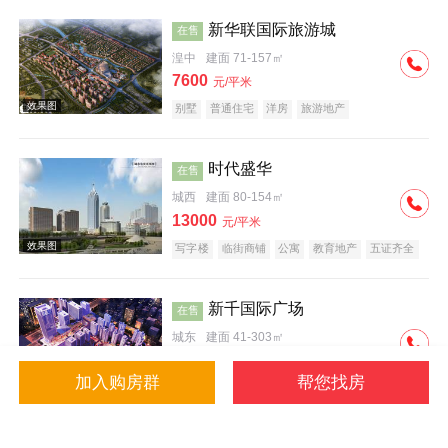
新华联国际旅游城
在售
湟中
建面 71-157㎡
7600
元/平米
别墅
普通住宅
洋房
旅游地产
效果图
宜居生态地产
养老地产
名企盘
五证齐全
时代盛华
在售
城西
建面 80-154㎡
13000
元/平米
写字楼
临街商铺
公寓
教育地产
五证齐全
创意地产
新千国际广场
在售
城东
建面 41-303㎡
9500
元/平米
加入购房群
帮您找房
普通住宅
公寓
写字楼
旅游地产
宜居生态地产
小户型
名企盘
五证齐全