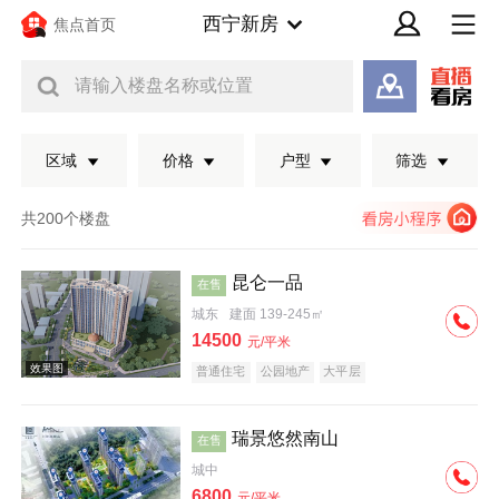
西宁新房
焦点首页
请输入楼盘名称或位置
区域
价格
户型
筛选
共200个楼盘
昆仑一品
在售
城东
建面 139-245㎡
14500
元/平米
普通住宅
公园地产
大平层
瑞景悠然南山
在售
效果图
城中
6800
元/平米