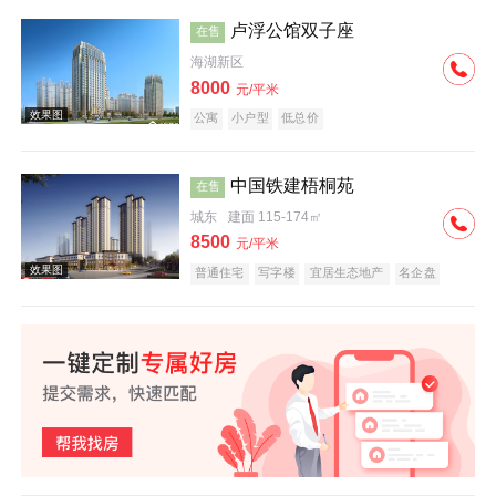
卢浮公馆双子座
在售
海湖新区
效果图
8000
元/平米
公寓
小户型
低总价
中国铁建梧桐苑
在售
城东
建面 115-174㎡
8500
元/平米
效果图
普通住宅
写字楼
宜居生态地产
名企盘
效果图