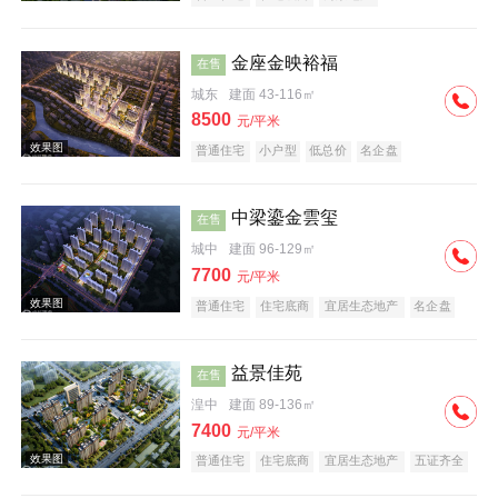
金座金映裕福
在售
城东
建面 43-116㎡
8500
元/平米
普通住宅
小户型
低总价
名企盘
效果图
中梁鎏金雲玺
在售
城中
建面 96-129㎡
7700
元/平米
普通住宅
住宅底商
宜居生态地产
名企盘
益景佳苑
在售
效果图
湟中
建面 89-136㎡
7400
元/平米
普通住宅
住宅底商
宜居生态地产
五证齐全