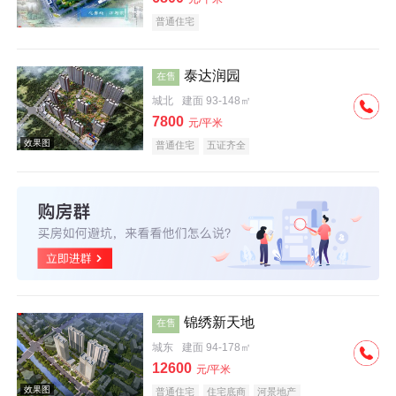
普通住宅
泰达润园
在售
城北
建面 93-148㎡
7800
元/平米
普通住宅
五证齐全
效果图
锦绣新天地
在售
城东
建面 94-178㎡
12600
元/平米
普通住宅
住宅底商
河景地产